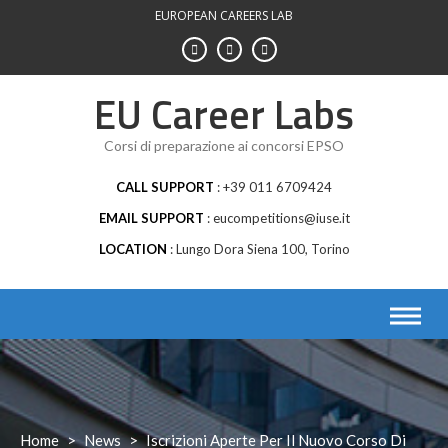
Skip
EUROPEAN CAREERS LAB
to
content
EU Career Labs
Corsi di preparazione ai concorsi EPSO
CALL SUPPORT
+39 011 6709424
EMAIL SUPPORT
eucompetitions@iuse.it
LOCATION
Lungo Dora Siena 100, Torino
Home
>
News
>
Iscrizioni Aperte Per Il Nuovo Corso Di