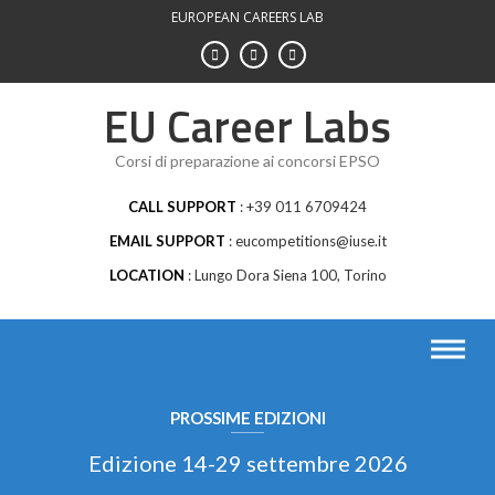
Skip
EUROPEAN CAREERS LAB
to
content
EU Career Labs
Corsi di preparazione ai concorsi EPSO
CALL SUPPORT
+39 011 6709424
EMAIL SUPPORT
eucompetitions@iuse.it
LOCATION
Lungo Dora Siena 100, Torino
Edizione 14-29 settembre 2026
OBIETTIVO Fornire uno strumento utile ed immediato per la
preparazione...
PROSSIME EDIZIONI
Edizione 14-29 settembre 2026