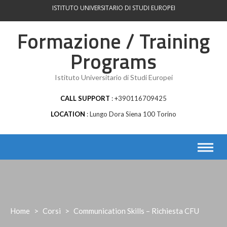
Skip
ISTITUTO UNIVERSITARIO DI STUDI EUROPEI
to
content
Formazione / Training
Programs
Istituto Universitario di Studi Europei
CALL SUPPORT
+390116709425
LOCATION
Lungo Dora Siena 100 Torino
Home
>
Corsi
>
Communication Skills – Richiesta CFU